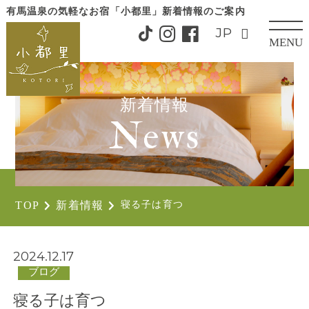
有馬温泉の気軽なお宿「小都里」
新着情報のご案内
MENU
CLOSE
新着情報
News
TOP
新着情報
寝る子は育つ
2024.12.17
ブログ
寝る子は育つ