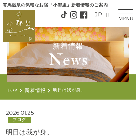
有馬温泉の気軽なお宿「小都里」
新着情報のご案内
MENU
CLOSE
新着情報
News
TOP
新着情報
明日は我が身。
2026.01.25
ブログ
明日は我が身。